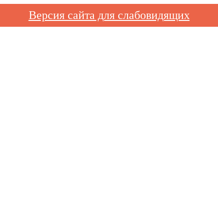
Версия сайта для слабовидящих
терапия, кардиология и большое количество других видов услуг
вка «ДК им. Конина»