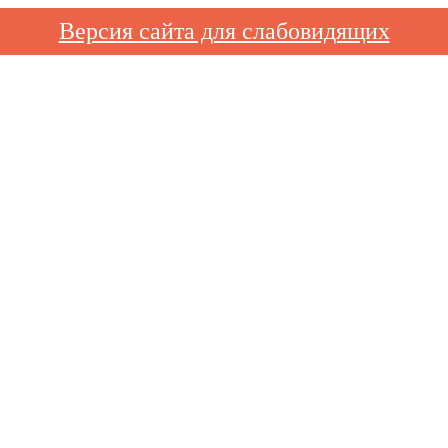
Версия сайта для слабовидящих
терапия, кардиология и большое количество других видов услуг
вка «ДК им. Конина»